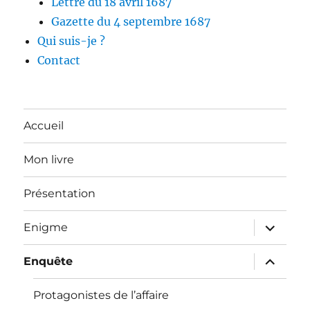
Lettre du 18 avril 1687
Gazette du 4 septembre 1687
Qui suis-je ?
Contact
Accueil
Mon livre
Présentation
ouvrir
Enigme
le
sous-
menu
ouvrir
Enquête
le
sous-
menu
Protagonistes de l’affaire