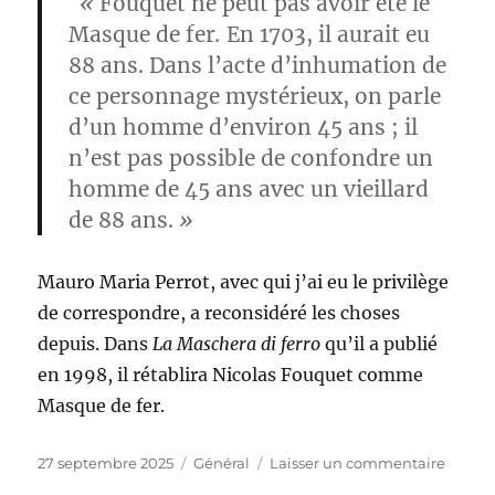
«
Fouquet ne peut pas avoir été le
Masque de fer
.
En 1703, il aurait eu
88 ans. Dans l’acte d’inhumation de
ce personnage mystérieux, on parle
d’un homme d’environ 45 ans ; il
n’est pas possible de confondre un
homme de 45 ans avec un vieillard
de 88 ans.
»
Mauro Maria Perrot, avec qui j’ai eu le privilège
de correspondre, a reconsidéré les choses
depuis. Dans
La Maschera di ferro
qu’il a publié
en 1998, il rétablira Nicolas Fouquet comme
Masque de fer.
Publié
Catégories
sur
27 septembre 2025
Général
Laisser un commentaire
le
Masqu