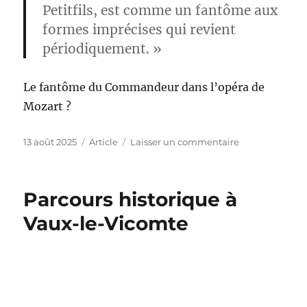
Petitfils, est comme un fantôme aux
formes imprécises qui revient
périodiquement. »
Le fantôme du Commandeur dans l’opéra de
Mozart ?
Publié
Catégories
sur
13 août 2025
Article
Laisser un commentaire
le
Fouquet :
une
thèse
Parcours historique à
bien
vivace
Vaux-le-Vicomte