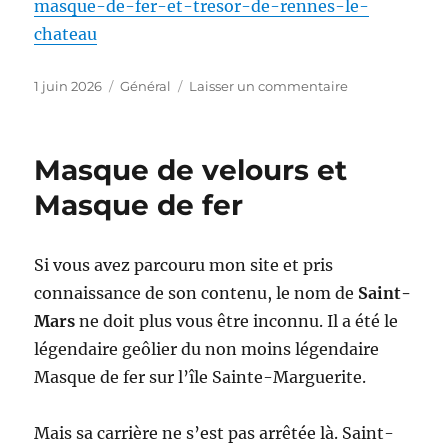
masque-de-fer-et-tresor-de-rennes-le-
chateau
Publié
Catégories
sur
1 juin 2026
Général
Laisser un commentaire
le
Conférence
à
Rennes-
Masque de velours et
les-
Bains
Masque de fer
Si vous avez parcouru mon site et pris
connaissance de son contenu, le nom de
Saint-
Mars
ne doit plus vous être inconnu. Il a été le
légendaire geôlier du non moins légendaire
Masque de fer sur l’île Sainte-Marguerite.
Mais sa carrière ne s’est pas arrêtée là. Saint-