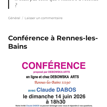
?
Catégories
sur
Général
Laisser un commentaire
Le
Masque
de
Conférence à Rennes-les-
fer
–
Bains
Mon
enquête