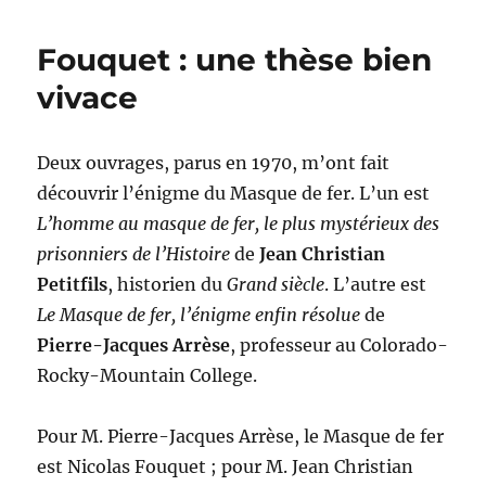
de
velour
Fouquet : une thèse bien
et
Masqu
vivace
de
fer
Deux ouvrages, parus en 1970, m’ont fait
découvrir l’énigme du Masque de fer. L’un est
L’homme au masque de fer, le plus mystérieux des
prisonniers de l’Histoire
de
Jean Christian
Petitfils
, historien du
Grand siècle
. L’autre est
Le Masque de fer, l’énigme enfin résolue
de
Pierre-Jacques Arrèse
, professeur au Colorado-
Rocky-Mountain College.
Pour M. Pierre-Jacques Arrèse, le Masque de fer
est Nicolas Fouquet ; pour M. Jean Christian