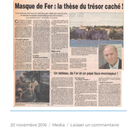
Publié
Catégories
sur
20 novembre 2016
Media
Laisser un commentaire
le
Nice