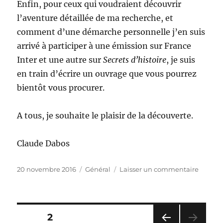
Enfin, pour ceux qui voudraient découvrir
l’aventure détaillée de ma recherche, et
comment d’une démarche personnelle j’en suis
arrivé à participer à une émission sur France
Inter et une autre sur
Secrets d’histoire
, je suis
en train d’écrire un ouvrage que vous pourrez
bientôt vous procurer.
A tous, je souhaite le plaisir de la découverte.
Claude Dabos
Publié
Catégories
sur
20 novembre 2016
Général
Laisser un commentaire
le
Présent
Pagination
PAGE
2