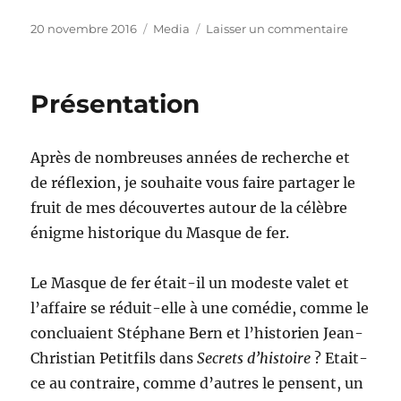
Publié
Catégories
sur
20 novembre 2016
Media
Laisser un commentaire
le
Le
Parisien
–
Présentation
24
août
2000
Après de nombreuses années de recherche et
de réflexion, je souhaite vous faire partager le
fruit de mes découvertes autour de la célèbre
énigme historique du Masque de fer.
Le Masque de fer était-il un modeste valet et
l’affaire se réduit-elle à une comédie, comme le
concluaient Stéphane Bern et l’historien Jean-
Christian Petitfils dans
Secrets d’histoire
? Etait-
ce au contraire, comme d’autres le pensent, un