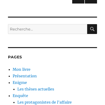
PAG
des
E
PRÉ
publications
CÉD
ENT
RE
Recherche
E
pour :
PAGES
Mon livre
Présentation
Enigme
Les thèses actuelles
Enquête
Les protagonistes de l’affaire