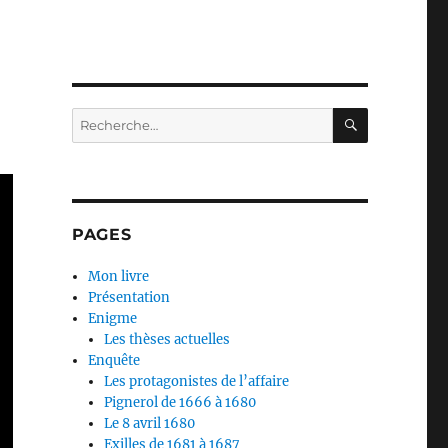
RECHERC
Recherche
pour :
PAGES
Mon livre
Présentation
Enigme
Les thèses actuelles
Enquête
Les protagonistes de l’affaire
Pignerol de 1666 à 1680
Le 8 avril 1680
Exilles de 1681 à 1687