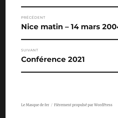
Navigation
PRÉCÉDENT
de
Nice matin – 14 mars 200
Publication
précédente :
l’article
SUIVANT
Conférence 2021
Publication
suivante :
Le Masque de fer
Fièrement propulsé par WordPress